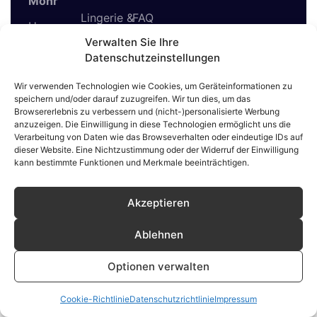
Mohr
Lingerie &
FAQ
Unsere
Unterwäsche
Verwalten Sie Ihre
Ghost
Datenschutzeinstellungen
Mannequins
Spezialmodelle
Anprobe
Wir verwenden Technologien wie Cookies, um Geräteinformationen zu
speichern und/oder darauf zuzugreifen. Wir tun dies, um das
Kontakt
Browsererlebnis zu verbessern und (nicht-)personalisierte Werbung
anzuzeigen. Die Einwilligung in diese Technologien ermöglicht uns die
Verarbeitung von Daten wie das Browseverhalten oder eindeutige IDs auf
dieser Website. Eine Nichtzustimmung oder der Widerruf der Einwilligung
kann bestimmte Funktionen und Merkmale beeinträchtigen.
Copyright © 2025 MohrModels
Jan Wegener. Alle Rechte
vorbehalten.
Akzeptieren
Ablehnen
Optionen verwalten
Cookie-Richtlinie
Datenschutzrichtlinie
Impressum