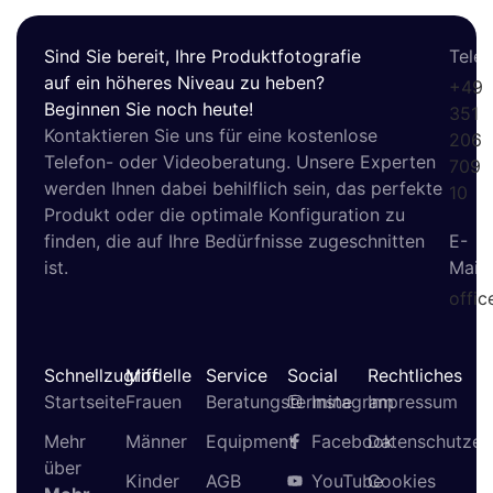
Sind Sie bereit, Ihre Produktfotografie
Telef
auf ein höheres Niveau zu heben?
+49
Beginnen Sie noch heute!
351
Kontaktieren Sie uns für eine kostenlose
206
Telefon- oder Videoberatung. Unsere Experten
709
werden Ihnen dabei behilflich sein, das perfekte
10
Produkt oder die optimale Konfiguration zu
finden, die auf Ihre Bedürfnisse zugeschnitten
E-
ist.
Mail
offi
Schnellzugriff
Modelle
Service
Social
Rechtliches
Startseite
Frauen
Beratungstermine
Instagram
Impressum
Mehr
Männer
Equipment
Facebook
Datenschutzer
über
Kinder
AGB
YouTube
Cookies